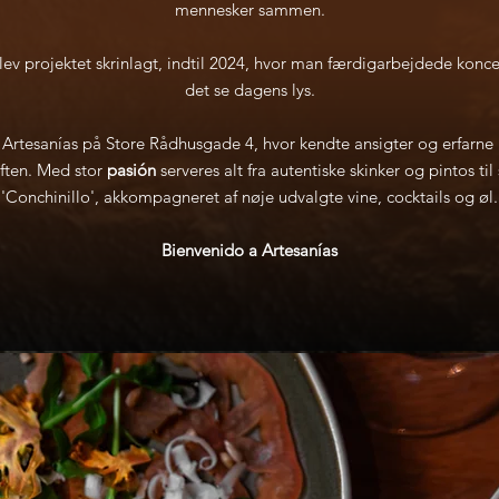
mennesker sammen.
ev projektet skrinlagt, indtil 2024, hvor man færdigarbejdede konc
det se dagens lys.
 Artesanías på Store Rådhusgade 4, hvor kendte ansigter og erfarne
riften. Med stor
pasión
serveres alt fra autentiske skinker og pintos til
'Conchinillo', akkompagneret af nøje udvalgte vine, cocktails og øl.
Bienvenido a Artesanías