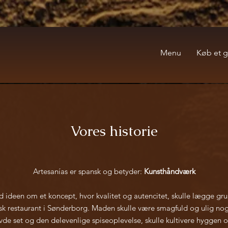
Menu
Køb et g
Vores historie
Artesanías er spansk og betyder:
Kunsthåndværk
od ideen
om et koncept, hvor kvalitet og autencitet, skulle lægge gru
sk restaurant i Sønderborg. Maden skulle være smagfuld og ulig n
avde set og den delevenlige spiseoplevelse, skulle kultivere hyggen 