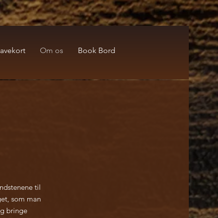
avekort
Om os
Book Bord
ndstenene til
oget, som man
og bringe