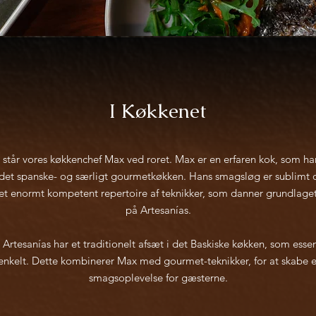
I Køkkenet
 står vores køkkenchef Max ved roret. Max er en erfaren kok, som h
i det spanske- og særligt gourmetkøkken. Hans smagsløg er sublimt 
g et enormt kompetent repertoire af teknikker, som danner grundlage
på Artesanías.
rtesanías har et traditionelt afsæt i det Baskiske køkken, som essent
 enkelt. Dette kombinerer Max med gourmet-teknikker, for at skabe e
smagsoplevelse for gæsterne.