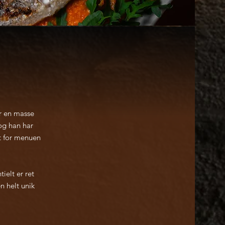
ar en masse
og han har
t for menuen
ielt er ret
n helt unik