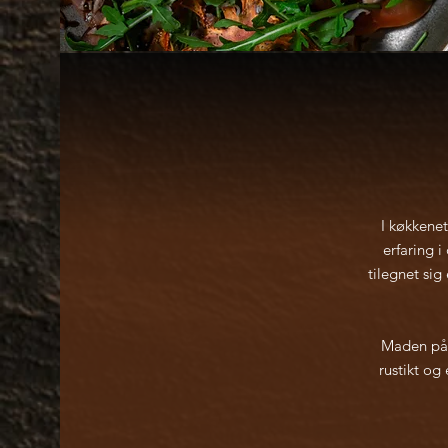
I køkkenet
erfaring 
tilegnet si
Maden på A
rustikt og