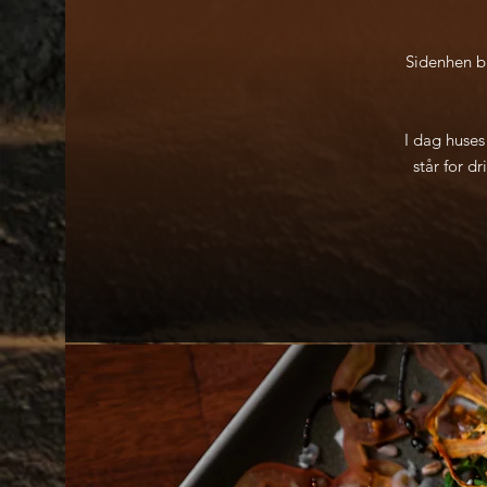
Sidenhen bl
I dag huses
står for d