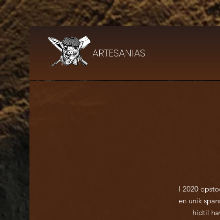
ARTESANIAS
I 2020 opst
en unik span
hidtil h