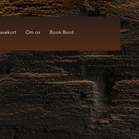
avekort
Om os
Book Bord