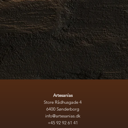
Artesanías
Artesanías
Store Rådhusgade 4
Store Rådhusgade 4
6400 Sønderborg
info@artesanias.dk
info@artesanias.dk
+45 92926141
+45 92 92 61 41