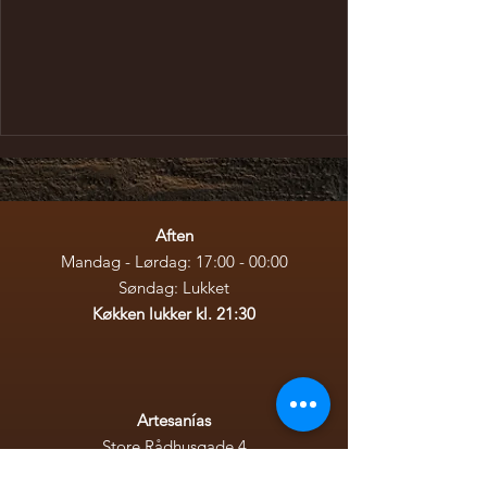
Artesanías
Aften
Store Rådhusgade 4
Mandag - Lørdag: 17:00 - 00:00​
info@artesanias.dk
Søndag: Lukket
+45 92926141
Køkken lukker kl. 21:30
Artesanías
Store Rådhusgade 4
6400 Sønderborg